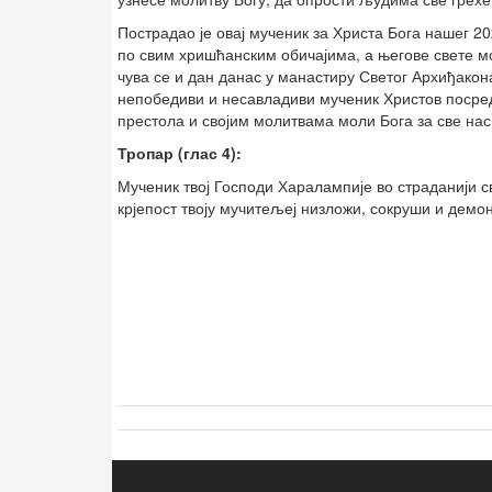
Пострадао је овај мученик за Христа Бога нашег 20
по свим хришћанским обичајима, а његове свете м
чува се и дан данас у манастиру Светог Архиђакон
непобедиви и несавладиви мученик Христов посреду
престола и својим молитвама моли Бога за све на
Тропар (глас 4):
Мученик твој Господи Харалампије во страданији св
крјепост твоју мучитељеј низложи, сокруши и демо