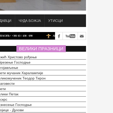
ДАВЦИ
ЧУДА БОЖЈА
УТИСЦИ
1 63 / 438 - 698
АКО ЖЕЛИТЕ ДА ДОНИРАТЕ ЗА БАТИНАЧКИ ХРАМ У Ш
ВЕЛИКИ ПРАЗНИЦИ
жић Христово рођење
брезење Господње
огојављење
ети мучаник Харалампије
ликомученик Теодор Тирон
аговести
ети
лики Петак
скрс
азнесење Господње
ојице - Духови