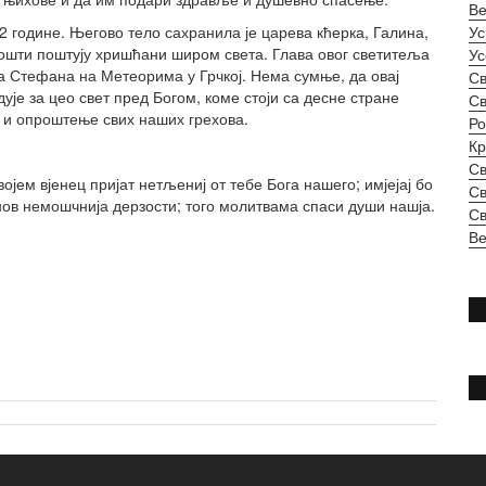
Ве
2 године. Његово тело сахранила је царева кћерка, Галина,
Ус
ошти поштују хришћани широм света. Глава овог светитеља
Ус
а Стефана на Метеорима у Грчкој. Нема сумње, да овај
Св
је за цео свет пред Богом, коме стоји са десне стране
Св
с и опроштење свих наших грехова.
Ро
Кр
Св
ојем вјенец пријат нетљениј от тебе Бога нашего; имјејај бо
Св
нов немошчнија дерзости; того молитвама спаси души нашја.
Св
Ве