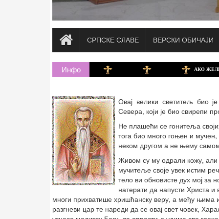
СРПСКЕ СЛАВЕ
ВЕРСКИ ОБИЧАЈИ
Инфо
АКО ЖЕЛИТЕ ДА 
Овај велики светитељ био је
Севера, који је био свирепи 
Не плашећи се гонитеља својих
тога био много гоњен и мучен, 
неком другом а не њему самом
Живом су му одрали кожу, али 
мучитеље своје увек истим реч
тело ви обновисте дух мој за н
натерати да напусти Христа и 
многи прихватише хришћанску веру, а међу њима и 
разгневи цар те нареди да се овај свет човек, Хар
узнесе молитву Богу, да опрости људима све грех