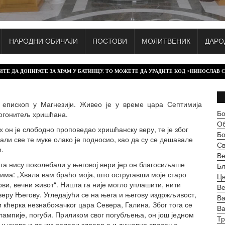
НАРОДНИ ОБИЧАЈИ
ПОСТОВИ
МОЛИТВЕНИК
ДАРО
ДОНИРАТЕ ЗА ХРАМ У БАТИНЦУ, ТО МОЖЕТЕ ДА УРАДИТЕ КОД >НИНОСЛАВ СПАСИЋ< +38
 епископ у Магнезији. Живео је у време цара Септимија
Бо
прогонитељ хришћана.
О
 он је слободно проповедао хришћанску веру, те је због
Б
али све те муке олако је подносио, као да су се дешавале
Св
.
Ве
га нису поколебали у његовој вери јер он благосиљаше
Бл
има: „Хвала вам браћо моја, што остругавши моје старо
Цв
ови, вечни живот“. Ништа га није могло уплашити, нити
Ве
веру Његову. Угледајући се на њега и његову издржљивост,
Ва
кћерка незнабожачког цара Севера, Галина. Због тога се
В
алампије, погуби. Приликом свог погубљења, он још једном
Тр
е њихове и да им подари здравље и душевно спасење.