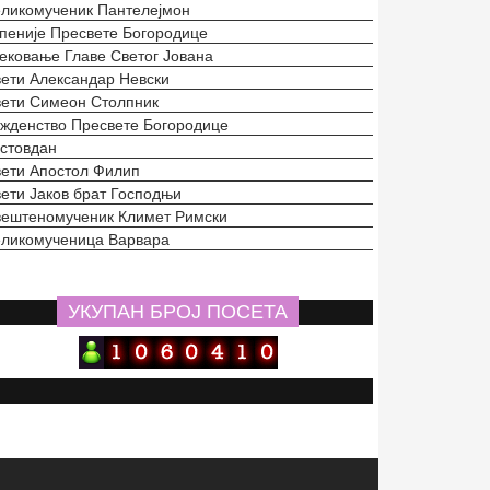
ликомученик Пантелејмон
пеније Пресвете Богородице
ековање Главе Светог Јована
ети Александар Невски
ети Симеон Столпник
жденство Пресвете Богородице
стовдан
ети Апостол Филип
ети Јаков брат Господњи
ештеномученик Климет Римски
ликомученица Варвара
УКУПАН БРОЈ ПОСЕТА