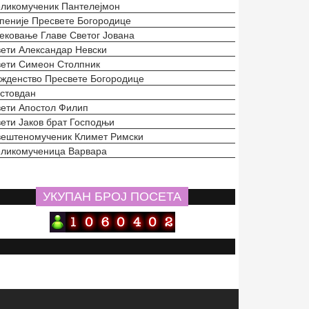
ликомученик Пантелејмон
пеније Пресвете Богородице
ековање Главе Светог Јована
ети Александар Невски
ети Симеон Столпник
жденство Пресвете Богородице
стовдан
ети Апостол Филип
ети Јаков брат Господњи
ештеномученик Климет Римски
ликомученица Варвара
УКУПАН БРОЈ ПОСЕТА