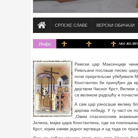
СРПСКЕ СЛАВЕ
ВЕРСКИ ОБИЧАЈИ
Инфо
АКО ЖЕЛИТЕ ДА Д
Римски цар Максенције чини
Римљани послаше писмо цару К
поче пријатељски убеђивати М
Константин би принуђен да кр
дејством Часног Крст. Велики 
са великом радошћу и почасти
А сам цар узносаше велику бл
дарова победу. У ту част он п
„Овим спасоносним знамењем
Јелена, мајка цара Константина, оде на поклоњењ
Крст, којим оживе једног мртваца и од тада се п
Она са собом понесе само део овог Часног Крст