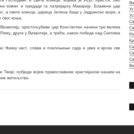
Ве
рни ковчег и предаде га патријарху Макарију. Блажени цар
Ус
г, а свете клинце, царица Јелена баци у Јадранско море, а
Ус
и свог коња.
Св
 Византију, христољубиви цар Константин начини три велика
Св
 Риму, други у Византији, а трећи, након победе над Скитима
Ро
Кр
Св
ас Њему част, слава и поклоњење сада и увек и кроза све
Св
Св
Ве
је Твоје, побједи всјем православним христијаном нашим на
ојим житељство.