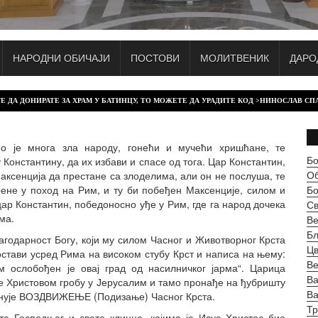
НАРОДНИ ОБИЧАЈИ
ПОСТОВИ
МОЛИТВЕНИК
ДАРО
ОНИРАТЕ ЗА ХРАМ У БАТИНЦУ, ТО МОЖЕТЕ ДА УРАДИТЕ КОД >НИНОСЛАВ СПАСИЋ< +381
о је многа зла народу, гонећи и мучећи хришћане, те
Бо
онстантину, да их избави и спасе од тога. Цар Константин,
О
аксенција да престане са злоделима, али он не послуша, те
ене у поход на Рим, и ту би побеђен Максенције, силом и
Б
цар Константин, победоносно уђе у Рим, где га народ дочека
Св
ма.
Ве
Бл
агодарност Богу, који му силом Часног и Животворног Крста
Цв
остави усред Рима на високом стубу Крст и написа на њему:
Ве
 ослобођен је овај град од насилничког јарма“. Царица
Ва
е Христовом гробу у Јерусалим и тамо пронађе на ђубришту
В
разнује ВОЗДВИЖЕЊЕ (Подизање) Часног Крста.
Тр
а Господњег и свете клинце, којима је Исус Христос био