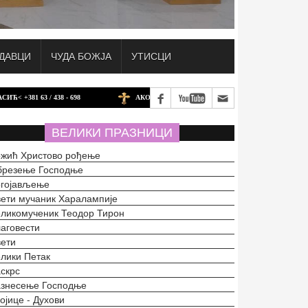
ДАВЦИ
ЧУДА БОЖЈА
УТИСЦИ
 63 / 438 - 698
АКО ЖЕЛИТЕ ДА ДОНИРАТЕ ЗА БАТИНАЧКИ ХРАМ У ШВ
ВЕЛИКИ ПРАЗНИЦИ
жић Христово рођење
брезење Господње
огојављење
ети мучаник Харалампије
ликомученик Теодор Тирон
аговести
ети
лики Петак
скрс
азнесење Господње
ојице - Духови