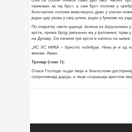
прикован за тај Крст, а сам Крст положи у среб
Константин положи животворно дрво у златан ковче
један цар укова у свој шлем, један у ђемове на узд
По повратку свете царице Јелене из Јерусалима у
крста, према броју јављених му у ратовима: први у
на Дунаву. Он начини три крста и написа на њима:
„ИС ХС НИКА – Христос побеђује. Нека је и од н
векове. Амин.
Тропар (глас 1):
Спаси Господи људи твоја и благослови достојани
сопротивнаја даруја, и твоје сохрањаја крестом тв