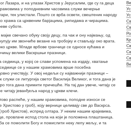
Ве
г Лазара, и на улазак Христов у Јерусалим, где су га деца
 храмовима у поподневним часовима служи вечерње
Ус
тари, тек улистали. Пошто се врба освети, свештеник народу
Ус
око храма са црквеним барјацима, рипидама и чирацима.
Св
еве суботе.
Св
Ро
 мајке свечано обуку своју децу, па чак и ону најмању, од
Кр
упују им звончиће везане на тробојку и стављају око врата.
Св
у око цркве. Младе врбове гранчице се односе кућама и
Св
почињу велики Васкршњи празници.
Св
седмица, у којој се слави успомена на издају, хватање
Ве
 седмице се у нашим храмовима врше посебна
вно учествују. У овој недељи су најважнији празници –
 служи се литургија светог Василија Великог, и тога дана је
ро тога дана примити причешће. На тај дан увече, читају се
е читају јеванђеља народ у цркви клечи.
стово распеће, у нашим храмовима, поподне износи се
Христово у гроб), коју верници целивају све до Васкрса.
гроб Христов), испред олтара. У неким нашим крајевима,
е, провлаче испод стола на који је положена плаштаница.
а се помолити Богу и помислити неку лепу жељу, и та