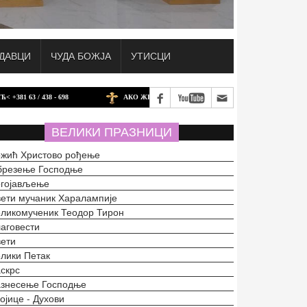
ДАВЦИ
ЧУДА БОЖЈА
УТИСЦИ
38 - 698
АКО ЖЕЛИТЕ ДА ДОНИРАТЕ ЗА БАТИНАЧКИ ХРАМ У ШВАЈЦАРС
ВЕЛИКИ ПРАЗНИЦИ
жић Христово рођење
брезење Господње
огојављење
ети мучаник Харалампије
ликомученик Теодор Тирон
аговести
ети
лики Петак
скрс
азнесење Господње
ојице - Духови