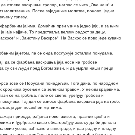
е да отпева васкршњи тропар, наглас се чита „Оче наш“ и
 из молитвеника. После заједничке молитве, поново, једни
ављену трпезу.
офарбаним јајима. Домаћин први узима једно јaјe, a за њим
е јаје најјаче. То представља велику радост за децу.
аскрсе“ и „Ваистину Васкрсе“. На Васкрс се прво једе кувано
арбаним јајетом, па се онда послужује осталим понудама.
ј, да се фарбана васкршња јаја носе на гробове
да су сви људи пред Богом живи, и да умрли наши преци
рса зове се Побусани понедељак. Тога дана, по народном
их сродника бусењем са зеленом травом. У неким крајевима,
ази се на гробља, пале се свеће, уређују гробови и
покојника. Тај дан се износе фарбана васршња јаја на гроб,
аљак је дан посвећен мртвима.
ажаја природе, рађања новог живота, празник цвећа и
евима и ђурђевске кише облагорођују земљу да би донела
ословио усеве, воћњаке и винограде, и дао родну и плодну
тове и њима закршћава њиве и поља, да моћ и благодат