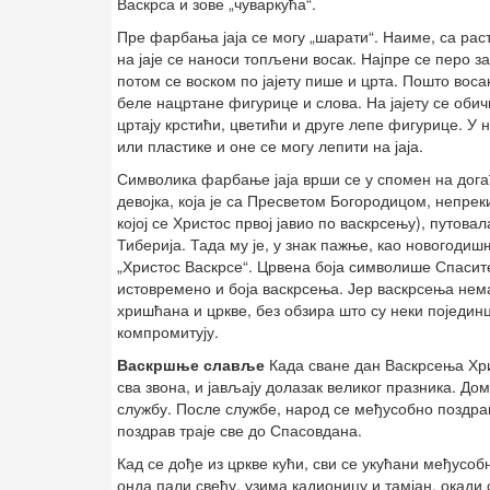
Васкрса и зове „чуваркућа“.
Пре фарбања јаја се могу „шарати“. Наиме, са ра
на јаје се наноси топљени восак. Најпре се перо за
потом се воском по јајету пише и црта. Пошто воса
беле нацртане фигурице и слова. На јајету се обичн
цртају крстићи, цветићи и друге лепе фигурице. У 
или пластике и оне се могу лепити на јаја.
Символика фарбање јаја врши се у спомен на догађ
девојка, која је са Пресветом Богородицом, непрек
којој се Христос првој јавио по васкрсењу), путов
Тиберија. Тада му је, у знак пажње, као новогодиш
„Христос Васкрсе“. Црвена боја символише Спасите
истовремено и боја васкрсења. Јер васкрсења нема 
хришћана и цркве, без обзира што су неки појединц
компромитују.
Васкршње славље
Када сване дан Васкрсења Хри
сва звона, и јављају долазак великог празника. Д
службу. После службе, народ се међусобно поздрав
поздрав траје све до Спасовдана.
Кад се дође из цркве кући, сви се укућани међус
онда пали свећу, узима кадионицу и тамјан, окади 