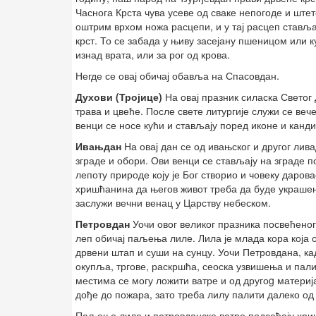
Часнога Крста чува усеве од сваке непогоде и штет
оштрим врхом ножа расцепи, и у тај расцеп ставља
крст. То се забада у њиву засејану пшеницом или к
изнад врата, или за рог од крова.
Негде се овај обичај обавља на Спасовдан.
Духови (Тројице)
На овај празник силаска Светог 
трава и цвеће. После свете литургије служи се веч
венци се носе кући и стављају поред иконе и канди
Ивањдан
На овај дан се од ивањског и другог лив
зграде и обори. Ови венци се стављају на зграде 
лепоту природе коју је Бог створио и човеку даро
хришћанина да његов живот треба да буде украшен
заслужи вечни венац у Царству небеском.
Петровдан
Уочи овог великог празника посвећеног
леп обичај паљења лиле. Лила је млада кора која 
дрвени штап и суши на сунцу. Уочи Петровдана, ка
окупља, тргове, раскршћа, сеоска узвишења и пали 
местима се могу ложити ватре и од другоg материја
дође до пожара, зато треба лилу палити далеко од 
Паљење лиле и петровданске ватре подсећају хри