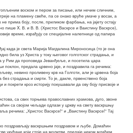
стопљеним воском и пером за писање, или нечим сличним,
греје на пламену свеће, па се онако вруће умаче у восак, а
к не прима боју, после, приликом фарбања, на јајету остају
о пише X. В. и В. В. (Христос Васкрсе и Ваистину Васкрсе),
новије време, израђују се специјалне налепнице од папира
ај када је света Марија Магдалина Мироносица (то је она
идно била уз Христа у току његовог голготског страдања, и
ала у Рим да проповеда Јеванђеље, и посетила цара
њи поклон, предала црвено јаје, и поздравила га речима:
љеву, невино проливену крв на Голготи, али је црвена боја
без страдања и смрти. То је, дакле, првенствено боја
и и покрети кроз историју покушавали да ову боју присвоје и
стова, са свих торњева православних храмова, дуго, звоне
омаћин са својом чељади одлази у цркву на свету васкршњу
ља речима: „Христос Васкрсе!“ и „Ваистину Васкрсе!“ Тај
обно поздрављају васкршњим поздравом и љубе. Домаћин
све укућане који стоје на молитви, предаје неком млађем