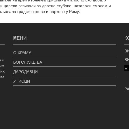
и цареви везивали за дрвене стубове, натапали смолом и
тљавала градске тргове и паркове у Риму.
MЕНИ
К
ВИ
О ХРАМУ
ла
В
БОГСЛУЖЕЊА
шем
E-
их
ДАРОДАВЦИ
ва
УТИСЦИ
Р