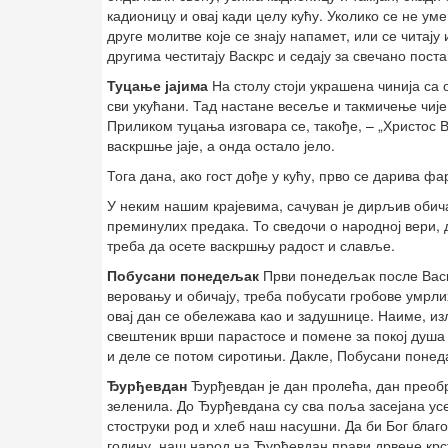
кадионицу и овај кади целу кућу. Уколико се не ум
друге молитве које се знају напамет, или се читају
другима честитају Васкрс и седају за свечано пост
Туцање јајима
На столу стоји украшена чинија са 
сви укућани. Тад настане весеље и такмичење чије ј
Приликом туцања изговара се, такође, – „Христос В
васкршње јаје, а онда остало јело.
Тога дана, ако гост дође у кућу, прво се дарива ф
У неким нашим крајевима, сачуван је дирљив обича
преминулих предака. То сведочи о народној вери, 
треба да осете васкршњу радост и славље.
Побусани понедељак
Први понедељак после Васк
веровању и обичају, треба побусати гробове умрл
овај дан се обележава као и задушнице. Наиме, изл
свештеник врши парастосе и помене за покој душа 
и деле се потом сиротињи. Дакле, Побусани понед
Ђурђевдан
Ђурђевдан је дан пролећа, дан преобр
зеленила. До Ђурђевдана су сва поља засејана ус
стоструки род и хлеб наш насушни. Да би Бог благ
годину, наш народ на Ђурђевдан прави дрвене крс