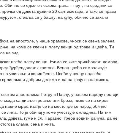
е. Обично се одсече лескова грана – прут, на средини се
 пречка од дрвета дужине 20 сантиметара, и тако се прави
укурузом, ставља се у башту, на кућу, обично се закачи
Духа на апостоле, у наше храмове, уноси се свежа зелена
ерње, на коме се клечи и плету венци од траве и цвећа. Ти
ла на зид.
адског цвећа плету венци. Њима се ките хришћански домови,
поред ђурђевданских крстова. Венац цвећа символизује
вао на уживање и коришћење. Цвеће у венцу подсећа
 врлинама и добрим делима и да на крају свога живота
 светим апостолима Петру и Павлу, у нашем народу постоји
се скида са дивље трешње или брезе, ниже се на сиров
да падне мрак, изађе се на место где се народ обично
се лила. То је обичај у коме учествује омладина. На тим
ла, дрвета, гуме и сл. Наравно, треба водити рачуна, да не
стогова сламе, сена и жита.
шћане на време гоњења хришћана у апостолско доба. У