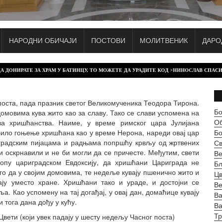
НАРОДНИ ОБИЧАЈИ
ПОСТОВИ
МОЛИТВЕНИК
ДАРО
Е ЗА ХРАМ У БАТИНЦУ, ТО МОЖЕТЕ ДА УРАДИТЕ КОД >НИНОСЛАВ СПАСИЋ< +381 63 / 4
поста, пада празник светог Великомученика Теодора Тирона.
Бо
омовима кува жито као за славу. Тако се слави успомена на
О
ова хришћанства. Наиме, у време римског цара Јулијана
 било гоњење хришћана као у време Нерона, нареди овај цар
Б
градским пијацама и радњама попршћу крвљу од жртвених
Св
и оскрнавили и не би могли да се причесте. Међутим, свети
Ве
копу цариградском Евдоксију, да хришћани Цариграда не
Бл
го да у својим домовима, те недеље кувају пшенично жито и
Цв
ју уместо хране. Хришћани тако и ураде, и достојни се
Ве
. Као успомену на тај догађај, у овај дан, домаћице кувају
Ва
и тога дана дођу у кућу.
В
Тр
вети (који увек падају у шесту недељу Часног поста)