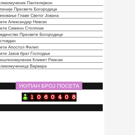
ликомученик Пантелејмон
пеније Пресвете Богородице
ековање Главе Светог Јована
ети Александар Невски
ети Симеон Столпник
жденство Пресвете Богородице
стовдан
ети Апостол Филип
ети Јаков брат Господњи
ештеномученик Климет Римски
ликомученица Варвара
УКУПАН БРОЈ ПОСЕТА