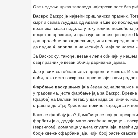
Ове недеље црква заповеда најстрожи пост без риб
Васкрс
Васкрс је највећи хришћански празник. Тог
смрт и свима људима од Адама и Еве до последњег
празника, свака недеља у току године посвећена је
покретне празнике, и празнује се после јеврејске 
дан пролећне равнодневнице, или непосредно посл
да падне 4. априла, а најкасније 8. маја по новом 
За Васкрс су, такође, везани лепи обичаји у нашем
овај празник је везан обичај даривања јајима.
Јаје је символ обнављања природе и живота. И ка
ноћи, тако исто васкршње црвено јаје значи радост и 
Фарбање васкршњих јаја
Један од најлепших и на
у градовима, јесте фарбање јаја за Васкрс. Вредна
(фарба) на Велики петак, у дан када се, иначе, ни
страшни догађај Христовог невиног страдања и по
Како се фарбају јаја? Домаћица се најпре прекрсти 
фарбати јаја, додаје мало освећене водице – васк
(варзилом), домаћица у њега спушта јаја, пазећи д
броје свеже офарбана јаја, чији број расте свакога