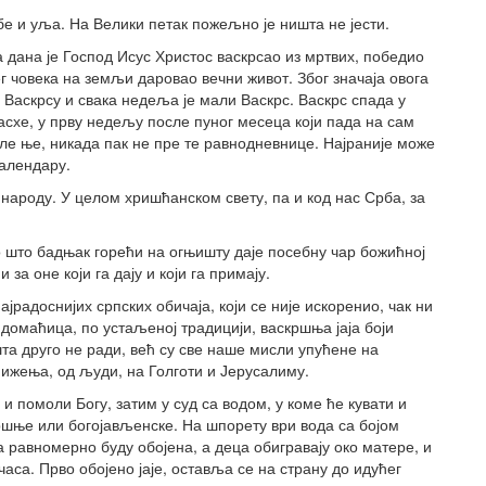
е и уља. На Велики петак пожељно је ништа не јести.
а дана је Господ Исус Христос васкрсао из мртвих, победио
 човека на земљи даровао вечни живот. Због значаја овога
 Васкрсу и свака недеља је мали Васкрс. Васкрс спада у
Пасхе, у прву недељу после пуног месеца који пада на сам
е ње, никада пак не пре те равнодневнице. Најраније може
календару.
 народу. У целом хришћанском свету, па и код нас Срба, за
о што бадњак горећи на огњишту даје посебну чар божићној
за оне који га дају и који га примају.
јрадоснијих српских обичаја, који се није искоренио, чак ни
 домаћица, по устаљеној традицији, васкршња јаја боји
шта друго не ради, већ су све наше мисли упућене на
нижења, од људи, на Голготи и Јерусалиму.
и помоли Богу, затим у суд са водом, у коме ће кувати и
ршње или богојављенске. На шпорету ври вода са бојом
а равномерно буду обојена, а деца обигравају око матере, и
 часа. Прво обојено јаје, оставља се на страну до идућег