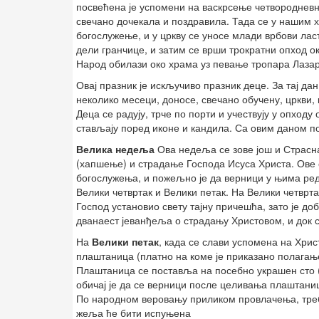
посвећена је успомени на васкрсење четвородневно
свечано дочекала и поздравила. Тада се у нашим
богослужење, и у цркву се уносе млади врбови лас
дели гранчице, и затим се врши трократни опход 
Народ обилази око храма уз певање тропара Лазар
Овај празник је искључиво празник деце. За тај дан
неколико месеци, доносе, свечано обучену, цркви, к
Деца се радују, трче по порти и учествују у опход
стављају поред иконе и кандила. Са овим даном 
Велика недеља
Ова недеља се зове још и Страсна 
(хапшење) и страдање Господа Исуса Христа. Ове
богослужења, и пожељно је да верници у њима редо
Велики четвртак и Велики петак. На Велики четвртак
Господ установио свету тајну причешћа, зато је доб
дванаест јеванђеља о страдању Христовом, и док с
На
Велики петак
, када се слави успомена на Хри
плаштаница (платно на коме је приказано полагање 
Плаштаница се поставља на посебно украшен сто (
обичај је да се верници после целивања плаштаниц
По народном веровању приликом провлачења, треб
жеља ће бити испуњена