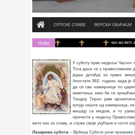
СРПСКЕ СЛАВЕ
ВЕРСКИ ОБИЧАЈИ
Инфо
АКО ЖЕЛИТЕ ДА ДОНИРАТ
У суботу прве недеље Часног 
Тога дана се у православним д
један догађај из првих век
Апостате 362. године, када је
да се све намирнице по цари
животиња, како би се хришћан
Теодор Тирон јави архиепис
купују ништа од намирница, не
мешају са медом, и то узима
причесте у недељу Православља
жито као за славу, и служе своје укућане и госте кој
Лазарева субота
– Врбица Субота уочи празника Ц