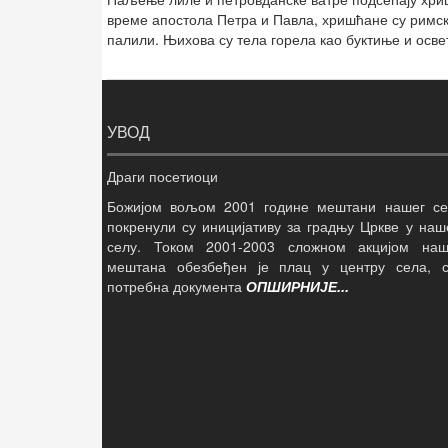
време апостола Петра и Павла, хришћане су римск
палили. Њихова су тела горела као буктиње и осве
УВОД
Драги посетиоци
Божијом вољом 2001 године мештани нашег се
покренули су иницијативу за градњу Цркве у на
селу. Током 2001-2003 сложном акцијом наш
мештана обезбеђен је плац у центру села, с
потребна документа
ОПШИРНИЈЕ...