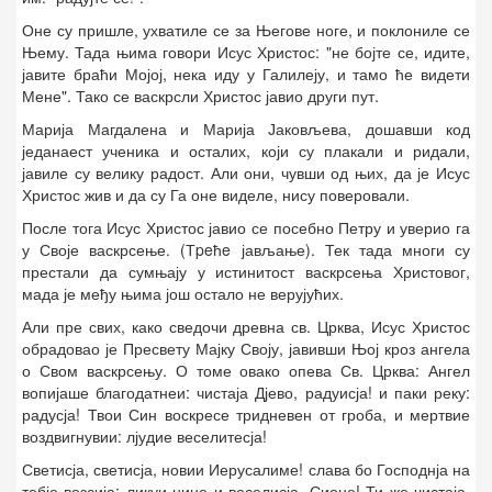
Оне су пришле, ухватиле се за Његове ноге, и поклониле се
Њему. Тада њима говори Исус Христос: "не бојте се, идите,
јавите браћи Мојој, нека иду у Галилеју, и тамо ће видети
Мене". Тако се васкрсли Христос јавио други пут.
Марија Магдалена и Марија Јаковљева, дошавши код
једанаест ученика и осталих, који су плакали и ридали,
јавиле су велику радост. Али они, чувши од њих, да је Исус
Христос жив и да су Га оне виделе, нису поверовали.
После тога Исус Христос јавио се посебно Петру и уверио га
у Своје васкрсење. (Тpeћe јављање). Тек тада многи су
престали да сумњају у истинитост васкрсења Христовог,
мада је међу њима још остало не верујућих.
Али пре свих, како сведочи древна св. Црква, Исус Христос
обрадовао је Пресвету Мајку Своју, јавивши Њој кроз ангела
о Свом васкрсењу. О томе овако опева Св. Црква: Ангел
вопијаше благодатнеи: чистаја Дјево, радуисја! и паки реку:
радусја! Твои Син воскресе тридневен от гроба, и мертвие
воздвигнувии: лјудие веселитесја!
Светисја, светисја, новии Иерусалиме! слава бо Господнја на
тебје возсија: ликуи нине и веселисја, Сионе! Ти же чистаја,