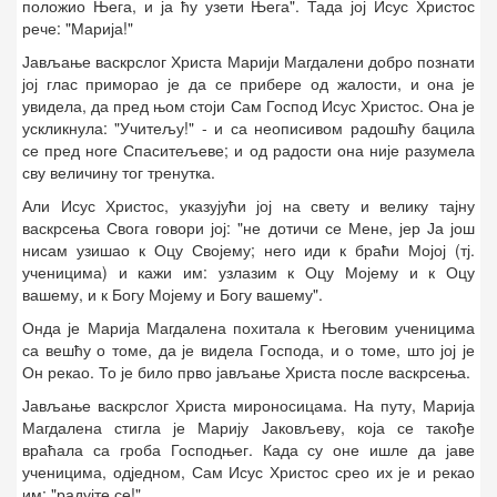
положио Њега, и ја ћу узети Њега". Тада јој Исус Христос
рече: "Марија!"
Јављање васкрслог Христа Марији Магдалени добро познати
јој глас приморао је да се прибере од жалости, и она је
увидела, да пред њом стоји Сам Господ Исус Христос. Она је
ускликнула: "Учитељу!" - и са неописивом радошћу бацила
се пред ноге Спаситељеве; и од радости она није разумела
сву величину тог тренутка.
Али Исус Христос, указујући јој на свету и велику тајну
васкрсења Свога говори јој: "не дотичи се Мене, јер Ја још
нисам узишао к Оцу Својему; него иди к браћи Мојој (тј.
ученицима) и кажи им: узлазим к Оцу Мојему и к Оцу
вашему, и к Богу Мојему и Богу вашему".
Онда је Марија Магдалена похитала к Његовим ученицима
са вешћу о томе, да је видела Господа, и о томе, што јој је
Он рекао. То је било прво јављање Христа после васкрсења.
Јављање васкрслог Христа мироносицама. На путу, Марија
Магдалена стигла је Марију Јаковљеву, која се такође
враћала са гроба Господњег. Када су оне ишле да јаве
ученицима, одједном, Сам Исус Христос срео их је и рекао
им: "радујте се!".