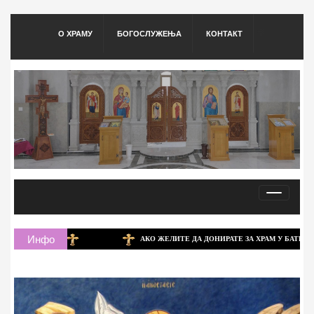
🍭
О ХРАМУ
БОГОСЛУЖЕЊА
КОНТАКТ
Toggle
navigati
Инфо
АКО ЖЕЛИТЕ ДА ДОНИРАТЕ ЗА ХРАМ У БАТИНЦУ, ТО МОЖЕТЕ ДА