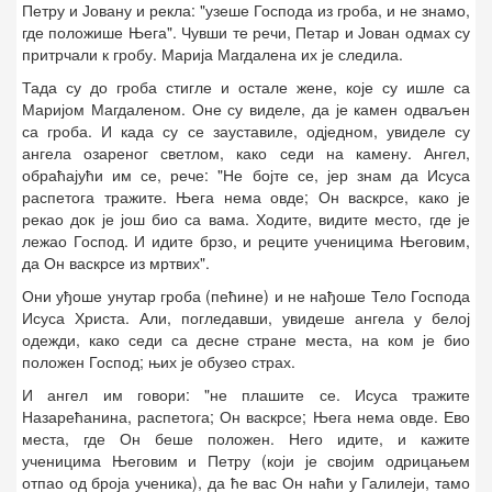
Петру и Јовану и рекла: "узеше Господа из гроба, и не знамо,
где положише Њега". Чувши те речи, Петар и Јован одмах су
притрчали к гробу. Марија Магдалена их је следила.
Тада су до гроба стигле и остале жене, које су ишле са
Маријом Магдаленом. Оне су виделе, да је камен одваљен
са гроба. И када су се зауставиле, одједном, увиделе су
ангела озареног светлом, како седи на камену. Ангел,
обраћајући им се, рече: "Не бојте се, јер знам да Исуса
распетога тражите. Њега нема овде; Он васкрсе, како је
рекао док је још био са вама. Ходите, видите место, где је
лежао Господ. И идите брзо, и реците ученицима Његовим,
да Он васкрсе из мртвих".
Они уђоше унутар гроба (пећине) и не нађоше Тело Господа
Исуса Христа. Али, погледавши, увидеше ангела у белој
одежди, како седи са десне стране места, на ком је био
положен Господ; њих је обузео страх.
И ангел им говори: "не плашите се. Исуса тражите
Назарећанина, распетога; Он васкрсе; Њега нема овде. Ево
места, где Он беше положен. Него идите, и кажите
ученицима Његовим и Петру (који је својим одрицањем
отпао од броја ученика), да ће вас Он наћи у Галилеји, тамо