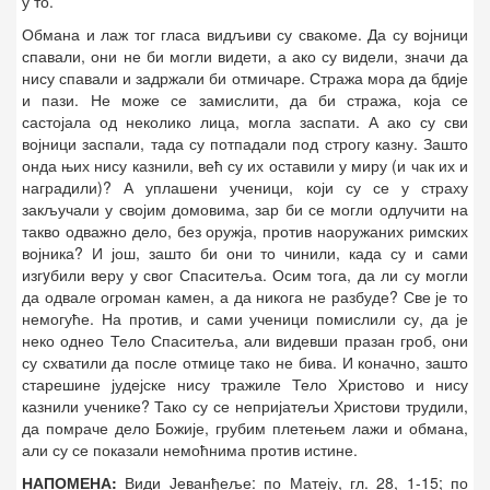
у то.
Обмана и лаж тог гласа видљиви су свакоме. Да су војници
спавали, они не би могли видети, а ако су видели, значи да
нису спавали и задржали би отмичаре. Стража мора да бдије
и пази. Не може се замислити, да би стража, која се
састојала од неколико лица, могла заспати. А ако су сви
војници заспали, тада су потпадали под строгу казну. Зашто
онда њих нису казнили, већ су их оставили у миру (и чак их и
наградили)? А уплашени ученици, који су се у страху
закључали у својим домовима, зар би се могли одлучити на
такво одважно дело, без оружја, против наоружаних римских
војника? И још, зашто би они то чинили, када су и сами
изгyбили веру у свог Спаситеља. Осим тога, да ли су могли
да одвале огроман камен, а да никога не разбуде? Све је то
немогуће. На против, и сами ученици помислили су, да је
неко однео Тело Спаситеља, али видевши празан гроб, они
су схватили да после отмице тако не бива. И коначно, зашто
старешине јудејске нису тражиле Тело Христово и нису
казнили ученике? Тако су се непријатељи Христови трудили,
да помраче дело Божије, грубим плетењем лажи и обмана,
али су се показали немоћнима против истине.
НАПОМЕНА:
Види Јеванђеље: по Матеју, гл. 28, 1-15; по