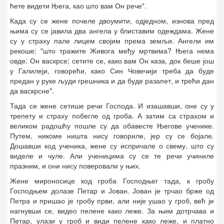
ћете видети Њега, као што вам Он рече".
Када су се жене почеле двоумити, одједном, изнова пред
њима су се јавила два ангела у блиставим одеждама. Жене
су у страху пале лицем својим према земљи. Ангели им
рекоше: "што тражите Живога међу мртвима? Њега нема
овде: Он васкрсе; сетите се, како вам Он каза, док беше још
у Галилеји, говорећи, како Син Човечији треба да буде
предан у руке људи грешника и да буде разапет, и трећи дан
да васкрсне".
Тада се жене сетише речи Господа. И изашавши, оне су у
трепету и страху побегле од гроба. А затим са страхом и
великом радошћу пошле су да обавесте Његове ученике.
Путем, никоме ништа нису говориле, јер су се бојале.
Дошавши код ученика, жене су испричале о свему, што су
виделе и чуле. Али ученицима су се те речи учиниле
празним, и они нису поверовали у њих.
Жене мироносице код гроба Господњег тада, к гробу
Господњем долазе Петар и Јован. Јован је трчао брже од
Петра и пришао је гробу први, али није ушао у гроб, већ је
нагнувши се, видео пелене како леже. За њим дотрчава и
Петар, улази у гроб и види пелене како леже, и платно