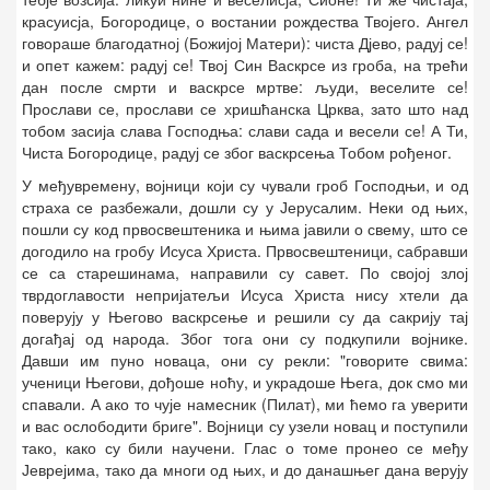
красуисја, Богородице, о востании рождества Твојего. Ангел
говораше благодатној (Божијој Матери): чиста Дјево, радуј се!
и опет кажем: радуј се! Твој Син Васкрсе из гроба, на трећи
дан после смрти и васкрсе мртве: људи, веселите се!
Прослави се, прослави се хришћанска Црква, зато што над
тобом засија слава Господња: слави сада и весели се! А Ти,
Чиста Богородице, радуј се због васкрсења Тобом рођеног.
У међувремену, војници који су чували гроб Господњи, и од
страха се разбежали, дошли су у Јерусалим. Неки од њих,
пошли су код првосвештеника и њима јавили о свему, што се
догодило на гробу Исуса Христа. Првосвештеници, сабравши
се са старешинама, направили су савет. По својој злој
тврдоглавости непријатељи Исуса Христа нису хтели да
поверују у Његово васкрсење и решили су да сакрију тај
догађај од народа. Због тога они су подкупили војнике.
Давши им пуно новаца, они су рекли: "говорите свима:
ученици Његови, дођоше ноћу, и украдоше Њега, док смо ми
спавали. А ако то чује намесник (Пилат), ми ћемо га уверити
и вас ослободити бриге". Војници су узели новац и поступили
тако, како су били научени. Глас о томе пронео се међу
Јеврејима, тако да многи од њих, и до данашњег дана верују