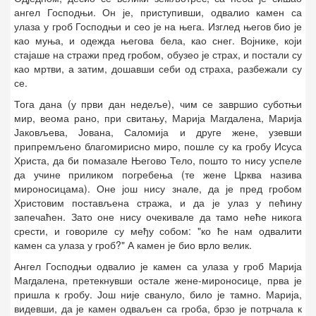
ангел Господњи. Он је, приступивши, одвалио камен са
улаза у гроб Господњи и сео је на њега. Изглед његов био је
као муња, и одежда његова бела, као снег. Војнике, који
стајаше на стражи пред гробом, обузео је страх, и постали су
као мртви, а затим, дошавши себи од страха, разбежали су
се.
Тога дана (у први дан недеље), чим се завршио суботњи
мир, веома рано, при свитању, Марија Магдалена, Марија
Јаковљева, Јована, Саломија и друге жене, узевши
припремљено благомирисно миро, пошле су ка гробу Исуса
Христа, да би помазале Његово Тело, пошто то нису успеле
да учине приликом погребења (те жене Црква назива
мироносицама). Оне још нису знале, да је пред гробом
Христовим постављена стража, и да је улаз у пећину
запечаћен. Зато оне нису очекивале да тамо неће никога
срести, и говориле су међу собом: "ко ће нам одвалити
камен са улаза у гроб?" А камен је био врло велик.
Ангел Господњи одвалио је камен са улаза у гроб Марија
Магдалена, претекнувши остале жене-мироносице, прва је
пришла к гробу. Још није свануло, било је тамно. Марија,
видевши, да је камен одваљен са гроба, брзо је потрчала к