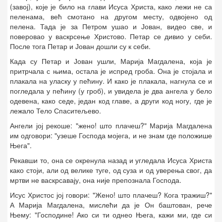
(завој), које је било на глави Исуса Христа, како лежи не са
пеленама, већ смотано на другом месту, одвојено од
пелена. Тада је за Петром ушао и Јован, видео све, и
поверовао у васкрсење Христово. Петар се дивио у себи.
После тога Петар и Јован дошли су к себи.
Када су Петар и Јован ушли, Марија Магдалена, која је
притрчала с њима, остала је испред гроба. Она је стојала и
плакала на уласку у пећину. И како је плакала, нагнула се и
погледала у пећину (у гроб), и увидела је два ангела у бело
одевена, како седе, један код главе, а други код ногу, где је
лежало Тело Спаситељево.
Ангели јој рекоше: "жено! што плачеш?" Марија Магдалена
им одговори: "узеше Господа мојега, и не знам где положише
Њега".
Рекавши то, она се окренула назад и угледала Исуса Христа
како стоји, али од велике туге, од суза и од уверења свог, да
мртви не васкрсавају, она није препознала Господа.
Исус Христос јој говори: "Жено! што плачеш? Кога тражиш?"
А Марија Магдалена, мислећи да је Он баштован, рече
Њему: "Господине! Ако си ти однео Њега, кажи ми, где си