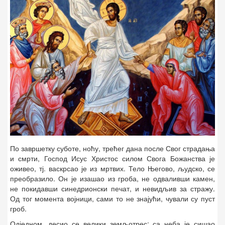
По завршетку суботе, ноћу, трећег дана после Свог страдања
и смрти, Господ Исус Христос силом Свога Божанства је
оживео, тј. васкрсао је из мртвих. Тело Његово, људско, се
преобразило. Он је изашао из гроба, не одваливши камен,
не покидавши синедрионски печат, и невидљив за стражу.
Од тог момента војници, сами то не знајући, чували су пуст
гроб.
Одједном, десио се велики земљотрес; са неба је сишао