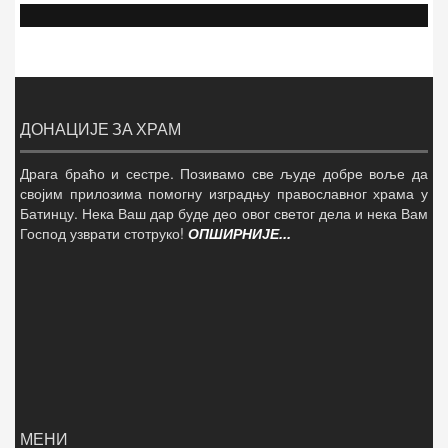
ДОНАЦИЈЕ ЗА ХРАМ
Драга браћо и сестре. Позивамо све људе добре воље да
својим прилозима помогну изградњу православног храма у
Батинцу. Нека Ваш дар буде део овог светог дела и нека Вам
Господ узврати стотруко!
ОПШИРНИЈЕ...
МЕНИ